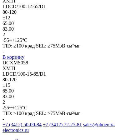
XMTI
LDCD/100-12-65/D1
80-120
±12
65.00
83.00
2
-55~+125°C
TID: ≥100 крад SEL: ≥75МэВ·см²/мг
-
В корзину
DCXMS058
XMTI
LDCD/100-15-65/D1
80-120
±15
65.00
83.00
2
-55~+125°C
TID: ≥100 крад SEL: ≥75МэВ·см²/мг
-
+7 (3412) 50-00-84
+7 (3412) 72-25-81
sales@phoenix-
electronics.ru