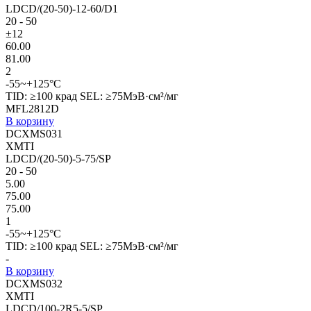
LDCD/(20-50)-12-60/D1
20 - 50
±12
60.00
81.00
2
-55~+125°C
TID: ≥100 крад SEL: ≥75МэВ·см²/мг
MFL2812D
В корзину
DCXMS031
XMTI
LDCD/(20-50)-5-75/SP
20 - 50
5.00
75.00
75.00
1
-55~+125°C
TID: ≥100 крад SEL: ≥75МэВ·см²/мг
-
В корзину
DCXMS032
XMTI
LDCD/100-2R5-5/SP