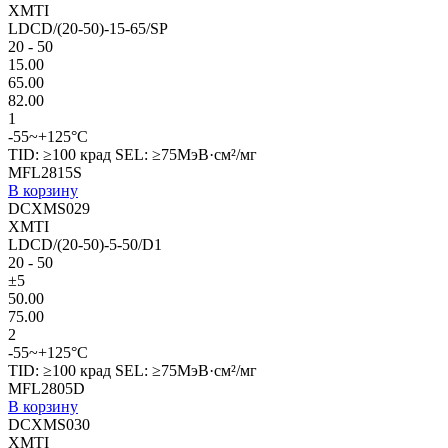
XMTI
LDCD/(20-50)-15-65/SP
20 - 50
15.00
65.00
82.00
1
-55~+125°C
TID: ≥100 крад SEL: ≥75МэВ·см²/мг
MFL2815S
В корзину
DCXMS029
XMTI
LDCD/(20-50)-5-50/D1
20 - 50
±5
50.00
75.00
2
-55~+125°C
TID: ≥100 крад SEL: ≥75МэВ·см²/мг
MFL2805D
В корзину
DCXMS030
XMTI