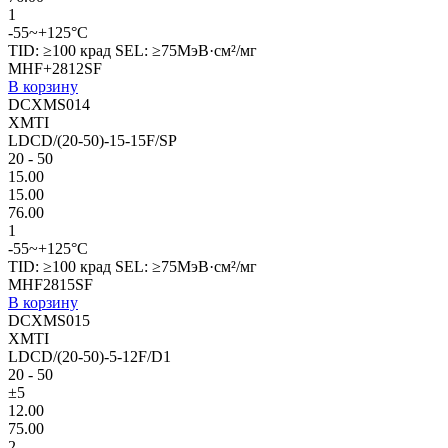
1
-55~+125°C
TID: ≥100 крад SEL: ≥75МэВ·см²/мг
MHF+2812SF
В корзину
DCXMS014
XMTI
LDCD/(20-50)-15-15F/SP
20 - 50
15.00
15.00
76.00
1
-55~+125°C
TID: ≥100 крад SEL: ≥75МэВ·см²/мг
MHF2815SF
В корзину
DCXMS015
XMTI
LDCD/(20-50)-5-12F/D1
20 - 50
±5
12.00
75.00
2