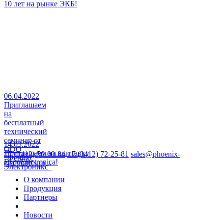
10 лет на рынке ЭКБ!
06.04.2022
Приглашаем
на
бесплатный
технический
семинар от
14.03.2022
ООО
Приглашаем на выставку
+7 (3412) 50-00-84
+7 (3412) 72-25-81
sales@phoenix-
"Феникс
ExpoElectronica!
electronics.ru
Электроникс"
О компании
Продукция
Партнеры
Новости