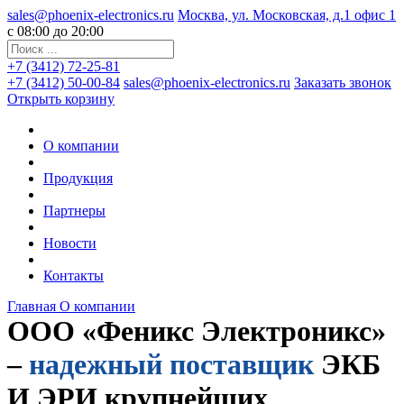
sales@phoenix-electronics.ru
Москва, ул. Московская, д.1 офис 1
c 08:00 до 20:00
+7 (3412) 72-25-81
+7 (3412) 50-00-84
sales@phoenix-electronics.ru
Заказать звонок
Открыть корзину
О компании
Продукция
Партнеры
Новости
Контакты
Главная
О компании
OOO «Феникс Электроникс»
–
надежный поставщик
ЭКБ
И ЭРИ крупнейших