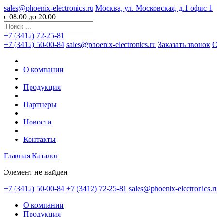
sales@phoenix-electronics.ru
Москва, ул. Московская, д.1 офис 1
c 08:00 до 20:00
+7 (3412) 72-25-81
+7 (3412) 50-00-84
sales@phoenix-electronics.ru
Заказать звонок
О
О компании
Продукция
Партнеры
Новости
Контакты
Главная
Каталог
Элемент не найден
+7 (3412) 50-00-84
+7 (3412) 72-25-81
sales@phoenix-electronics.r
О компании
Продукция