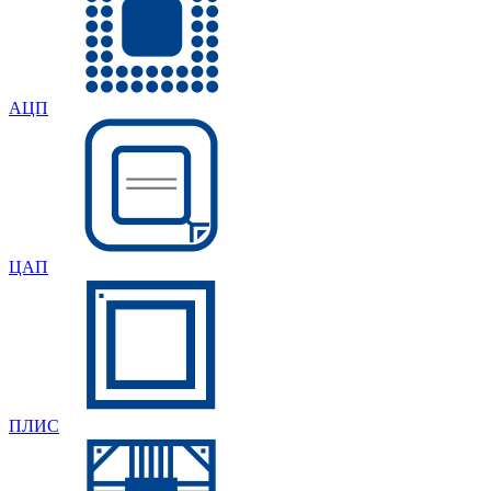
АЦП
ЦАП
ПЛИС